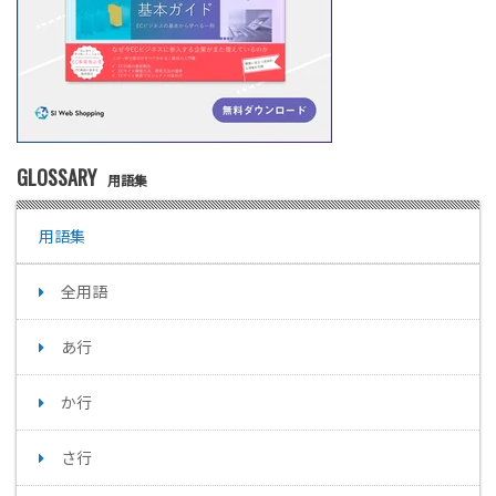
GLOSSARY
用語集
用語集
全用語
あ行
か行
さ行