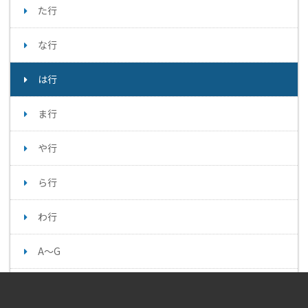
た行
な行
は行
ま行
や行
ら行
わ行
A～G
H～N