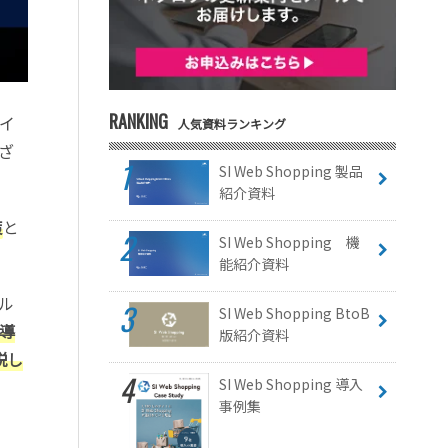
RANKING
イ
人気資料ランキング
ざ
SI Web Shopping 製品
紹介資料
策
と
SI Web Shopping 機
能紹介資料
ル
SI Web Shopping BtoB
導
版紹介資料
説し
SI Web Shopping 導入
事例集