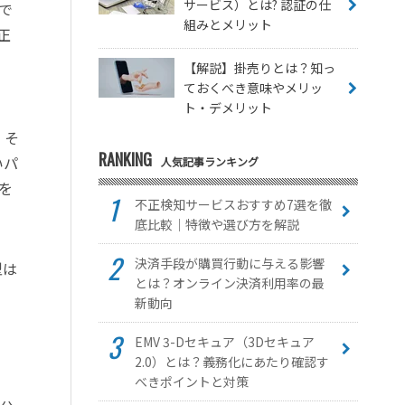
サービス）とは? 認証の仕
で
組みとメリット
正
【解説】掛売りとは？知っ
ておくべき意味やメリッ
ト・デメリット
、そ
RANKING
いパ
人気記事ランキング
を
不正検知サービスおすすめ7選を徹
底比較｜特徴や選び方を解説
決済手段が購買行動に与える影響
型は
とは？オンライン決済利用率の最
新動向
EMV 3-Dセキュア（3Dセキュア
2.0）とは？義務化にあたり確認す
べきポイントと対策