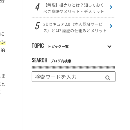
で分
【解説】掛売りとは？知っておく
べき意味やメリット・デメリット
3Dセキュア2.0（本人認証サービ
ス）とは? 認証の仕組みとメリット
岐に
ーン
TOPIC
トピック一覧
動的
SEARCH
ブログ内検索
しま
域と
ま