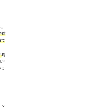
す。
で対
者で
い
場
題が
いう
ータ