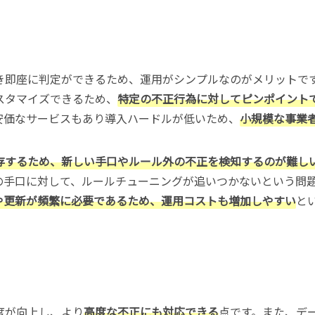
き即座に判定ができるため、運用がシンプルなのがメリットで
スタマイズできるため、
特定の不正行為に対してピンポイント
安価なサービスもあり導入ハードルが低いため、
小規模な事業
存するため、新しい手口やルール外の不正を検知するのが難し
の手口に対して、ルールチューニングが追いつかないという問
や更新が頻繁に必要であるため、運用コストも増加しやすい
と
度が向上し、より
高度な不正にも対応できる
点です。また、デ