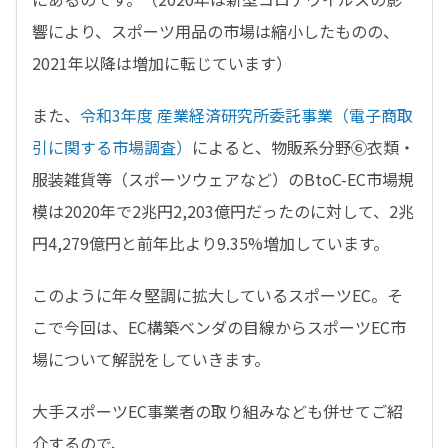
響により、スポーツ用品の市場は縮小したものの、
2021
年以降は増加に転じています）
また、
令和3年度 産業経済研究所委託事業（電子商取
引に関する市場調査）
によると、
物販系分野⑥衣類・
服装雑貨等（スポーツウェアなど）のBtoC-EC市場規
模は2020年で2兆円2,203億円だったのに対して、2兆
円4,279億円と前年比より9.35%増加しています。
このように年々堅調に拡大しているスポーツEC。そ
こで今回は、EC構築ベンダの目線からスポーツ
EC
市
場について解説をしていきます。
大手スポーツ
EC
事業者の取り組みなども併せてご紹
介するので、